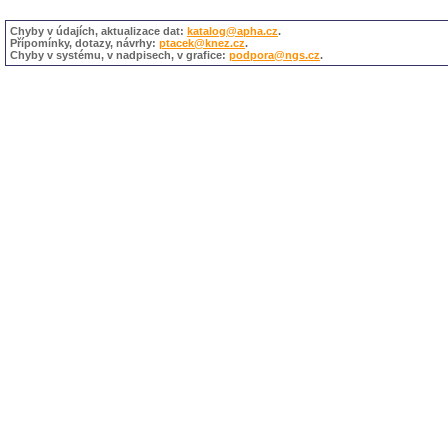
Chyby v údajích, aktualizace dat:
katalog@apha.cz
.
Přípomínky, dotazy, návrhy:
ptacek@knez.cz
.
Chyby v systému, v nadpisech, v grafice:
podpora@ngs.cz
.