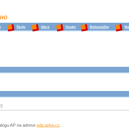
y
Školy
Obce
Osoby
Bohoslužby
Ma
72
talogu AP na adrese
pda.apha.cz
.