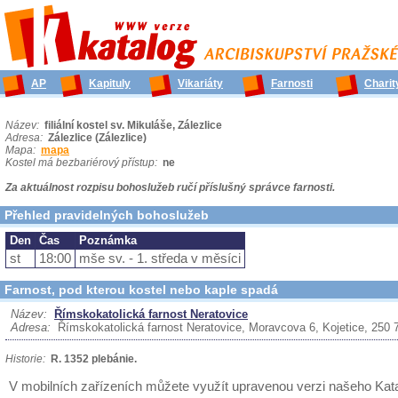
AP
Kapituly
Vikariáty
Farnosti
Charit
Název:
filiální kostel sv. Mikuláše, Zálezlice
Adresa:
Zálezlice (Zálezlice)
Mapa:
mapa
Kostel má bezbariérový přístup:
ne
Za aktuálnost rozpisu bohoslužeb ručí příslušný správce farnosti.
Přehled pravidelných bohoslužeb
Den
Čas
Poznámka
st
18:00
mše sv. - 1. středa v měsíci
Farnost, pod kterou kostel nebo kaple spadá
Název:
Římskokatolická farnost Neratovice
Adresa:
Římskokatolická farnost Neratovice, Moravcova 6, Kojetice, 250 
Historie:
R. 1352 plebánie.
V mobilních zařízeních můžete využít upravenou verzi našeho Ka