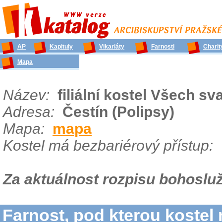
AP
Kapituly
Vikariáty
Farnosti
Charit
Mapa
Název:
filiální kostel Všech sv
Adresa:
Čestín (Polipsy)
Mapa:
mapa
Kostel má bezbariérový přístup:
Za aktuálnost rozpisu bohosluž
Farnost, pod kterou kostel