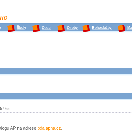
y
Školy
Obce
Osoby
Bohoslužby
Ma
257 65
talogu AP na adrese
pda.apha.cz
.