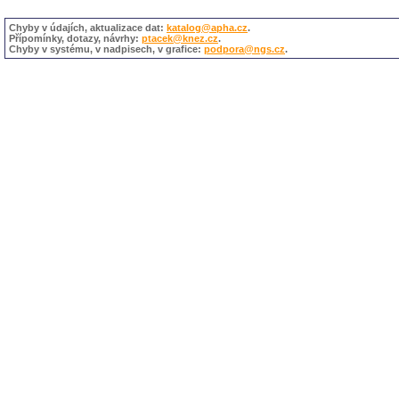
Chyby v údajích, aktualizace dat:
katalog@apha.cz
.
Přípomínky, dotazy, návrhy:
ptacek@knez.cz
.
Chyby v systému, v nadpisech, v grafice:
podpora@ngs.cz
.