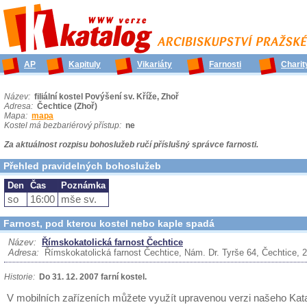
AP
Kapituly
Vikariáty
Farnosti
Charit
Název:
filiální kostel Povýšení sv. Kříže, Zhoř
Adresa:
Čechtice (Zhoř)
Mapa:
mapa
Kostel má bezbariérový přístup:
ne
Za aktuálnost rozpisu bohoslužeb ručí příslušný správce farnosti.
Přehled pravidelných bohoslužeb
Den
Čas
Poznámka
so
16:00
mše sv.
Farnost, pod kterou kostel nebo kaple spadá
Název:
Římskokatolická farnost Čechtice
Adresa:
Římskokatolická farnost Čechtice, Nám. Dr. Tyrše 64, Čechtice, 
Historie:
Do 31. 12. 2007 farní kostel.
V mobilních zařízeních můžete využít upravenou verzi našeho Ka