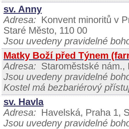
sv. Anny
Adresa:
Konvent minoritů v Pr
Staré Město, 110 00
Jsou uvedeny pravidelné boh
Matky Boží před Týnem (farn
Adresa:
Staroměstské nám., P
Jsou uvedeny pravidelné boh
Kostel má bezbariérový přístu
sv. Havla
Adresa:
Havelská, Praha 1, S
Jsou uvedeny pravidelné boh