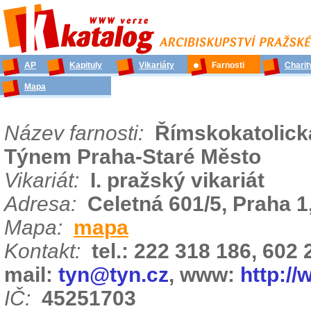
AP
Kapituly
Vikariáty
Farnosti
Charit
Mapa
Název farnosti:
Římskokatolická
Týnem Praha-Staré Město
Vikariát:
I. pražský vikariát
Adresa:
Celetná 601/5, Praha 1
Mapa:
mapa
Kontakt:
tel.: 222 318 186, 602
mail:
tyn@tyn.cz
, www:
http://
IČ:
45251703