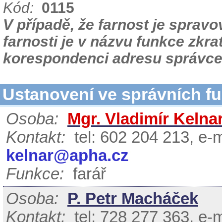
Kód:
0115
V případě, že farnost je spra
farnosti je v názvu funkce zkr
korespondenci adresu správce 
Ustanovení ve správních f
Osoba:
Mgr. Vladimír Kelna
Kontakt:
tel: 602 204 213, e-m
kelnar@apha.cz
Funkce:
farář
Osoba:
P. Petr Macháček
Kontakt:
tel: 728 277 363, e-m