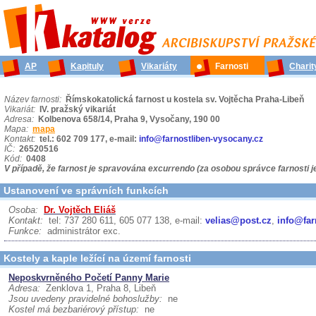
AP
Kapituly
Vikariáty
Farnosti
Charit
Název farnosti:
Římskokatolická farnost u kostela sv. Vojtěcha Praha-Libeň
Vikariát:
IV. pražský vikariát
Adresa:
Kolbenova 658/14, Praha 9, Vysočany, 190 00
Mapa:
mapa
Kontakt:
tel.: 602 709 177, e-mail:
info@farnostliben-vysocany.cz
IČ:
26520516
Kód:
0408
V případě, že farnost je spravována excurrendo (za osobou správce farnosti 
Ustanovení ve správních funkcích
Osoba:
Dr. Vojtěch Eliáš
Kontakt:
tel: 737 280 611, 605 077 138, e-mail:
velias@post.cz
,
info@far
Funkce:
administrátor exc.
Kostely a kaple ležící na území farnosti
Neposkvrněného Početí Panny Marie
Adresa:
Zenklova 1, Praha 8, Libeň
Jsou uvedeny pravidelné bohoslužby:
ne
Kostel má bezbariérový přístup:
ne