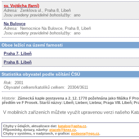
sv. Vojtěcha (farní)
Adresa:
Zenklova ul., Praha 8, Libeň
Jsou uvedeny pravidelné bohoslužby:
ano
Na Bulovce
Adresa:
Nemocnice Na Bulovce, Praha 8, Libeň
Jsou uvedeny pravidelné bohoslužby:
ano
Obce ležící na území farnosti
Praha 7, Libeň
Praha 8, Libeň
Statistika obyvatel podle sčítání ČSÚ
Rok:
2001
Obyvatel celkem/katolíků celkem:
20304/3611
Historie:
Zámecká kaple postavena a 2. 12. 1770 požehnána jako filiálka F Prose
předtím ve F Prosek. Starší názvy: Libeň; Lieben; Liebna; Praga VIII. Libeň;
V mobilních zařízeních můžete využít upravenou verzi našeho Ka
Chyby v údajích, aktualizace dat:
katalog@apha.cz
.
Přípomínky, dotazy, návrhy:
ptacek@knez.cz
.
Chyby v systému, v nadpisech, v grafice:
podpora@ngs.cz
.