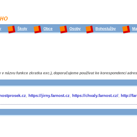
y
Školy
Obce
Osoby
Bohoslužby
Ma
je v názvu funkce zkratka exc.), doporučujeme používat ke korespondenci adres
nostprosek.cz
,
https://jirny.farnost.cz
,
https://chvaly.farnost.cz/
,
http://f