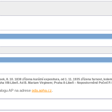
k, 8. 10. 1838 zřízena kurátní expositura, od 1. 11. 1935 zřízena farnost, kole
 Praha VIII-Libeň. Ad B. Mariam Virginem; Praha 8-Libeň – Neposkvrněné Početí 
talogu AP na adrese
pda.apha.cz
.