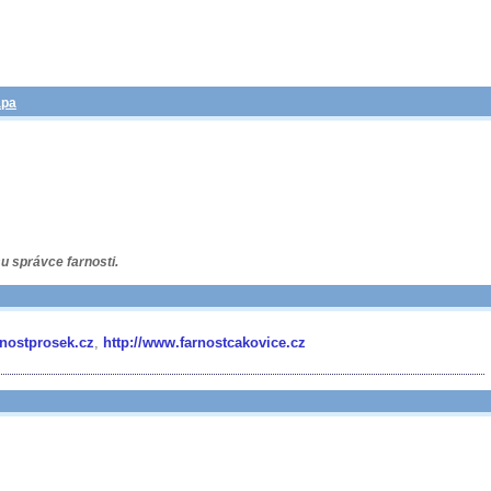
pa
u správce farnosti.
arnostprosek.cz
,
http://www.farnostcakovice.cz