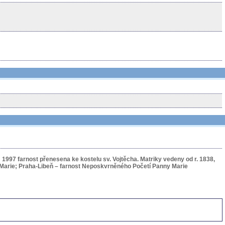
m 1997 farnost přenesena ke kostelu sv. Vojtěcha. Matriky vedeny od r. 1838,
P. Marie; Praha-Libeň – farnost Neposkvrněného Početí Panny Marie