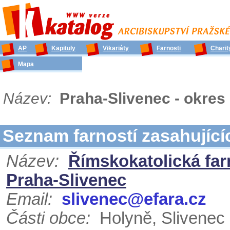
AP
Kapituly
Vikariáty
Farnosti
Charit
Mapa
Název:
Praha-Slivenec - okres
Seznam farností zasahujíc
Název:
Římskokatolická far
Praha-Slivenec
Email:
slivenec@efara.cz
Části obce:
Holyně, Slivenec