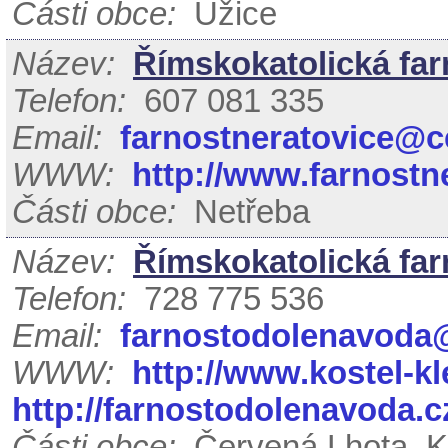
Části obce:
Úžice
Název:
Římskokatolická far
Telefon:
607 081 335
Email:
farnostneratovice@c
WWW:
http://www.farnostn
Části obce:
Netřeba
Název:
Římskokatolická fa
Telefon:
728 775 536
Email:
farnostodolenavoda
WWW:
http://www.kostel-k
http://farnostodolenavoda.c
Části obce:
Červená Lhota, 