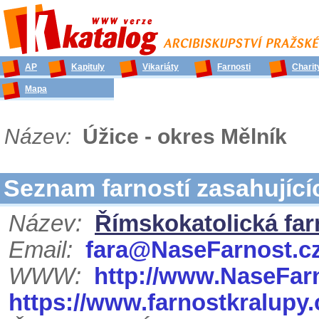
AP
Kapituly
Vikariáty
Farnosti
Charit
Mapa
Název:
Úžice - okres Mělník
Seznam farností zasahujíc
Název:
Římskokatolická far
Email:
fara@NaseFarnost.c
WWW:
http://www.NaseFar
https://www.farnostkralupy.