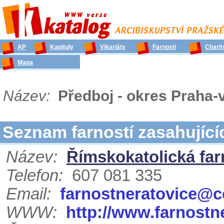
AP
Kapituly
Vikariáty
Farnosti
Charit
Mapa
Název:
Předboj - okres Praha
Seznam farností zasahujíc
Název:
Římskokatolická far
Telefon:
607 081 335
Email:
farnostneratovice@c
WWW:
http://www.farnostn