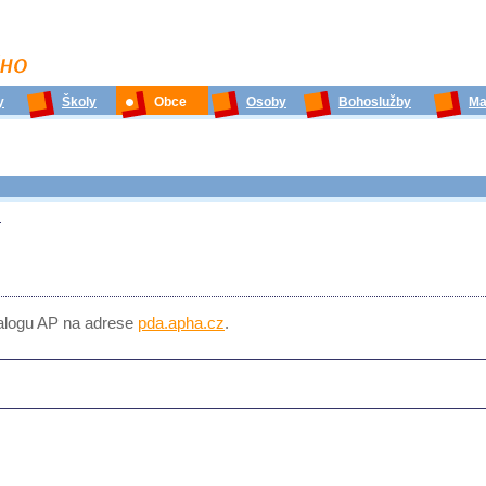
y
Školy
Obce
Osoby
Bohoslužby
Ma
m
talogu AP na adrese
pda.apha.cz
.