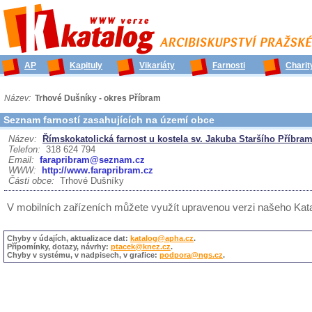
AP
Kapituly
Vikariáty
Farnosti
Charit
Název:
Trhové Dušníky - okres Příbram
Seznam farností zasahujících na území obce
Název:
Římskokatolická farnost u kostela sv. Jakuba Staršího Příbra
Telefon:
318 624 794
Email:
farapribram@seznam.cz
WWW:
http://www.farapribram.cz
Části obce:
Trhové Dušníky
V mobilních zařízeních můžete využít upravenou verzi našeho Ka
Chyby v údajích, aktualizace dat:
katalog@apha.cz
.
Přípomínky, dotazy, návrhy:
ptacek@knez.cz
.
Chyby v systému, v nadpisech, v grafice:
podpora@ngs.cz
.