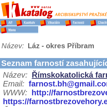
AP
Kapituly
Vikariáty
Farnosti
Charit
Mapa
Název:
Láz - okres Příbram
Seznam farností zasahujíc
Název:
Římskokatolická far
Email:
farnost.bh@gmail.c
WWW:
http://farnostbrezo
https://farnostbrezovehory.