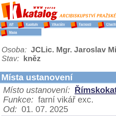
AP
Kapituly
Vikariáty
Farnosti
Charit
Mapa
Osoba:
JCLic. Mgr. Jaroslav 
Stav:
kněz
Místa ustanovení
Místo ustanovení:
Římskokat
Funkce:
farní vikář exc.
Od:
01. 07. 2025