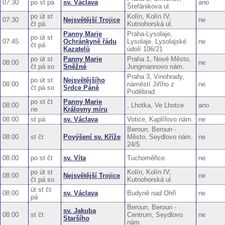
07:30
po st pá
sv. Václava
ano
Štefánikova ul.
po út st
Kolín, Kolín IV,
07:30
Nejsvětější Trojice
ne
čt pá
Kutnohorská ul.
Panny Marie
Praha-Lysolaje,
po út st
07:45
Ochránkyně řádu
Lysolaje, Lysolajské
ne
čt pá
Kazatelů
údolí 106/21
po út st
Panny Marie
Praha 1, Nové Město,
08:00
ne
čt pá so
Sněžné
Jungmannovo nám.
Praha 3, Vinohrady,
po út st
Nejsvětějšího
08:00
náměstí Jiřího z
ne
čt pá so
Srdce Páně
Poděbrad
po st čt
Panny Marie
08:00
, Lhotka, Ve Lhotce
ano
ne
Královny míru
08:00
st pá
sv. Václava
Votice, Kaplířovo nám.
ne
Beroun, Beroun -
08:00
st čt
Povýšení sv. Kříže
Město, Seydlovo nám.
ne
24/5
08:00
po st čt
sv. Víta
Tuchoměřice
ne
po út st
Kolín, Kolín IV,
08:00
Nejsvětější Trojice
ne
čt pá so
Kutnohorská ul.
út st čt
08:00
sv. Václava
Budyně nad Ohří
ne
pá
Beroun, Beroun -
sv. Jakuba
08:00
st čt
Centrum, Seydlovo
ne
Staršího
nám.