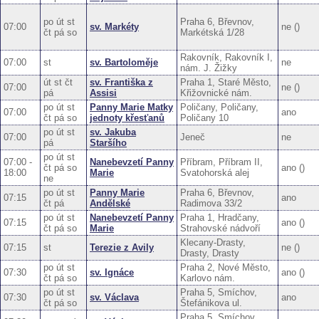
po út st
Praha 6, Břevnov,
07:00
sv. Markéty
ne ()
čt pá so
Markétská 1/28
Rakovník, Rakovník I,
07:00
st
sv. Bartoloměje
ne
nám. J. Žižky
út st čt
sv. Františka z
Praha 1, Staré Město,
07:00
ne ()
pá
Assisi
Křižovnické nám.
po út st
Panny Marie Matky
Poličany, Poličany,
07:00
ano
čt pá so
jednoty křesťanů
Poličany 10
po út st
sv. Jakuba
07:00
Jeneč
ne
pá
Staršího
po út st
07:00 -
Nanebevzetí Panny
Příbram, Příbram II,
čt pá so
ano ()
18:00
Marie
Svatohorská alej
ne
po út st
Panny Marie
Praha 6, Břevnov,
07:15
ano
čt pá
Andělské
Radimova 33/2
po út st
Nanebevzetí Panny
Praha 1, Hradčany,
07:15
ano ()
čt pá so
Marie
Strahovské nádvoří
Klecany-Drasty,
07:15
st
Terezie z Avily
ne ()
Drasty, Drasty
po út st
Praha 2, Nové Město,
07:30
sv. Ignáce
ano ()
čt pá so
Karlovo nám.
po út st
Praha 5, Smíchov,
07:30
sv. Václava
ano
čt pá so
Štefánikova ul.
Praha 5, Smíchov,