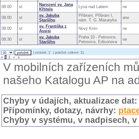
Narození sv. Jana
08:00
st
Lysá nad Labem
ne
Křtitele
sv. Jakuba
Příbram, Příbram I,
08:00
st
ano
Staršího
nám. T. G. Masaryka
sv. Františka z
08:00
st
Nový Knín
ne
Assisi
sv. Jakuba
Praha 10 - Petrovice,
08:30
st
ne
Staršího
Petrovice, Edisonova
| stránek: 2
| položek celkem: 31
«
1
2
>
»
V mobilních zařízeních mů
našeho Katalogu AP na a
Chyby v údajích, aktualizace dat
Přípomínky, dotazy, návrhy:
ptac
Chyby v systému, v nadpisech, v 