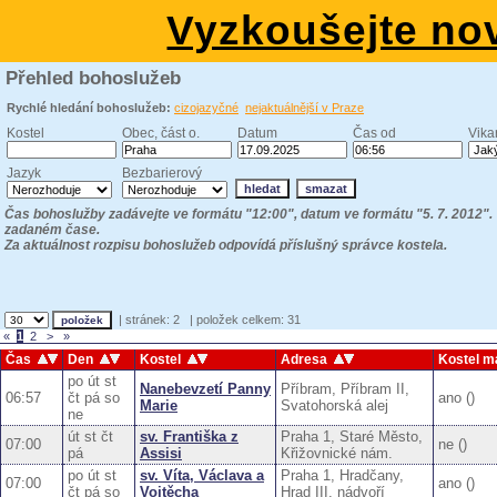
Vyzkoušejte no
Přehled bohoslužeb
Rychlé hledání bohoslužeb:
cizojazyčné
nejaktuálnější v Praze
Kostel
Obec, část o.
Datum
Čas od
Vikar
Jazyk
Bezbarierový
smazat
Čas bohoslužby zadávejte ve formátu "12:00", datum ve formátu "5. 7. 2012".
zadaném čase.
Za aktuálnost rozpisu bohoslužeb odpovídá příslušný správce kostela.
| stránek: 2
| položek celkem: 31
«
1
2
>
»
Čas
Den
Kostel
Adresa
Kostel m
po út st
Nanebevzetí Panny
Příbram, Příbram II,
06:57
čt pá so
ano ()
Marie
Svatohorská alej
ne
út st čt
sv. Františka z
Praha 1, Staré Město,
07:00
ne ()
pá
Assisi
Křižovnické nám.
po út st
sv. Víta, Václava a
Praha 1, Hradčany,
07:00
ano ()
čt pá so
Vojtěcha
Hrad III. nádvoří