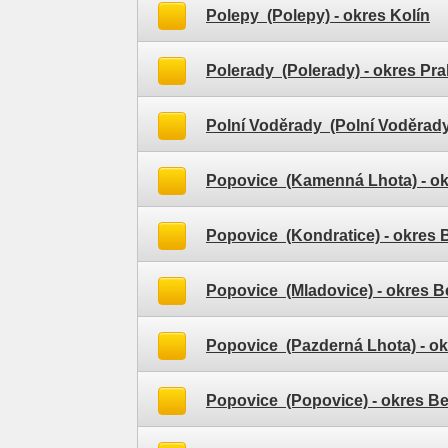
Polepy (Polepy)
- okres Kolín
Polerady (Polerady)
- okres Pr
Polní Voděrady (Polní Voděrady
Popovice (Kamenná Lhota)
- o
Popovice (Kondratice)
- okres
Popovice (Mladovice)
- okres 
Popovice (Pazderná Lhota)
- o
Popovice (Popovice)
- okres B