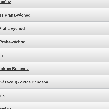
enešov
res Praha-východ
 Praha-východ
 Praha-východ
ín
 okres Benešov
 Sázavou)
- okres Benešov
ník
enešov