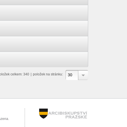
oložek celkem: 340
|
položek na stránku:
30
azena.