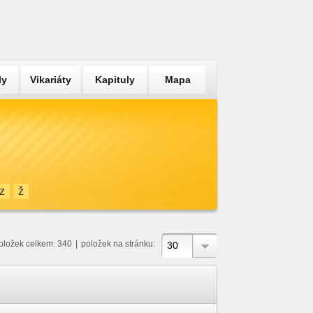
ly
Vikariáty
Kapituly
Mapa
z
ž
oložek celkem: 340
|
položek na stránku:
30