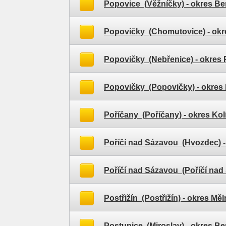
Popovice (Věžníčky)
- okres B
Popovičky (Chomutovice)
- ok
Popovičky (Nebřenice)
- okres
Popovičky (Popovičky)
- okres
Poříčany (Poříčany)
- okres Kol
Poříčí nad Sázavou (Hvozdec)
-
Poříčí nad Sázavou (Poříčí nad
Postřižín (Postřižín)
- okres Měl
Postupice (Miroslav)
- okres B