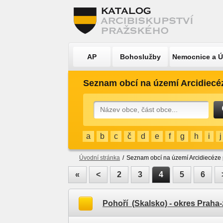
AP
Bohoslužby
Nemocnice a 
Seznam obcí na území Arcidiecé
a
b
c
č
d
e
f
g
h
i
j
Úvodní stránka
/
Seznam obcí na území Arcidiecéze
«
<
2
3
4
5
6
Pohoří (Skalsko)
- okres Praha