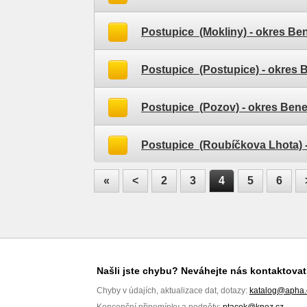
Postupice (Mokliny)
- okres Be
Postupice (Postupice)
- okres 
Postupice (Pozov)
- okres Ben
Postupice (Roubíčkova Lhota)
«
<
2
3
4
5
6
Našli jste chybu? Neváhejte nás kontaktovat
Chyby v údajích, aktualizace dat, dotazy:
katalog@apha.