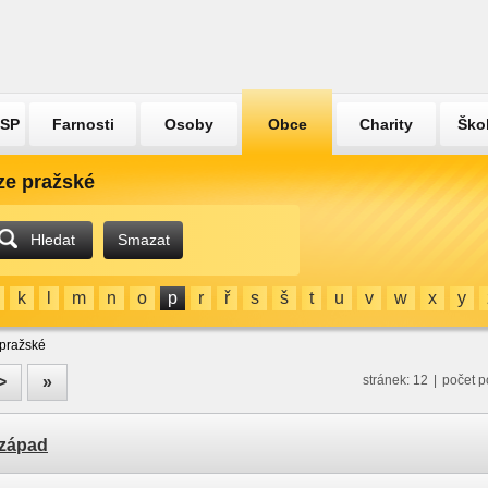
ÚSP
Farnosti
Osoby
Obce
Charity
Ško
ze pražské
Hledat
Smazat
k
l
m
n
o
p
r
ř
s
š
t
u
v
w
x
y
 pražské
>
»
stránek: 12
|
počet p
-západ