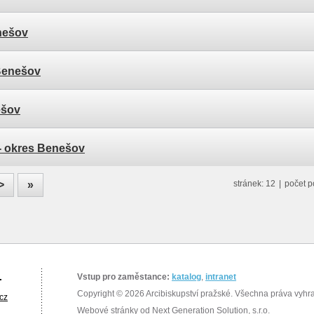
nešov
Benešov
ešov
- okres Benešov
>
»
stránek: 12
|
počet p
.
Vstup pro zaměstance:
katalog
,
intranet
Copyright © 2026 Arcibiskupství pražské. Všechna práva vyhr
cz
Webové stránky od
Next Generation Solution, s.r.o.