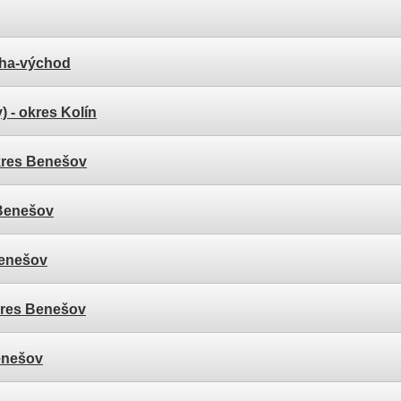
aha-východ
)
- okres Kolín
kres Benešov
 Benešov
Benešov
kres Benešov
enešov