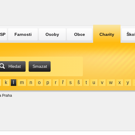
ÚSP
Farnosti
Osoby
Obce
Charity
Ško
Hledat
Smazat
k
l
m
n
o
p
r
ř
s
š
t
u
v
w
x
y
ta Praha