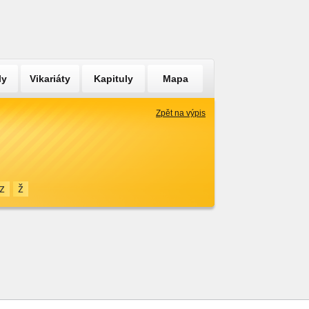
ly
Vikariáty
Kapituly
Mapa
Zpět na výpis
z
ž