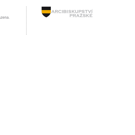
azena.