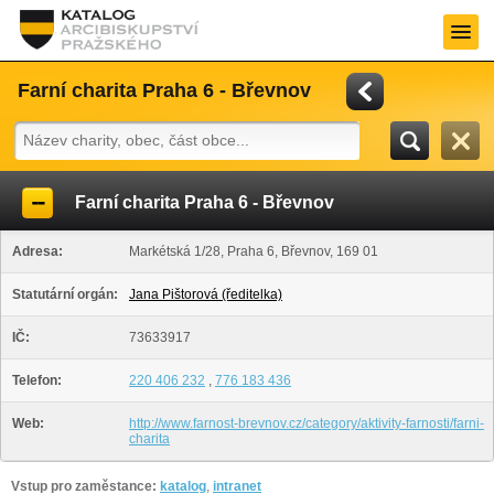
Farní charita Praha 6 - Břevnov
Farní charita Praha 6 - Břevnov
Adresa:
Markétská 1/28, Praha 6, Břevnov, 169 01
Statutární orgán:
Jana Pištorová (ředitelka)
IČ:
73633917
Telefon:
220 406 232
,
776 183 436
Web:
http://www.farnost-brevnov.cz/category/aktivity-farnosti/farni-
charita
Vstup pro zaměstance:
katalog
,
intranet