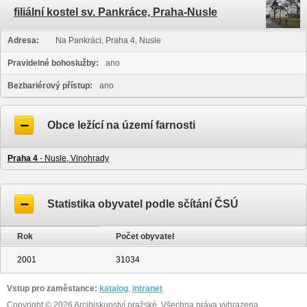
filiální kostel sv. Pankráce, Praha-Nusle
Adresa:
Na Pankráci, Praha 4, Nusle
Pravidelné bohoslužby:
ano
Bezbariérový přístup:
ano
Obce ležící na území farnosti
Praha 4
- Nusle, Vinohrady
Statistika obyvatel podle sčítání ČSÚ
Rok
Počet obyvatel
2001
31034
Vstup pro zaměstance:
katalog
,
intranet
Copyright © 2026 Arcibiskupství pražské. Všechna práva vyhrazena.