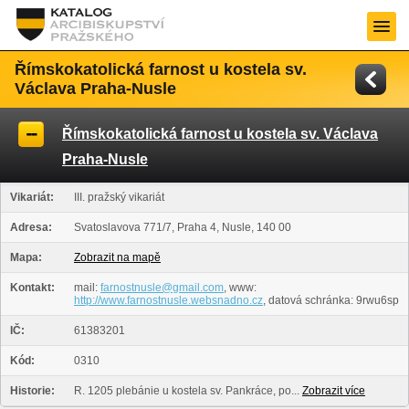
Římskokatolická farnost u kostela sv.
Václava Praha-Nusle
Římskokatolická farnost u kostela sv. Václava
Praha-Nusle
Vikariát:
III. pražský vikariát
Adresa:
Svatoslavova 771/7, Praha 4, Nusle, 140 00
Mapa:
Zobrazit na mapě
Kontakt:
mail:
farnostnusle@gmail.com
, www:
http://www.farnostnusle.websnadno.cz
, datová schránka: 9rwu6sp
IČ:
61383201
Kód:
0310
Historie:
R. 1205 plebánie u kostela sv. Pankráce, po...
Zobrazit více