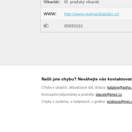
Vikariát:
III. pražský vikariát
WWW:
http://www.neslysicikatolici.cz/
IČ:
05693161
Našli jste chybu? Neváhejte nás kontaktovat
Chyby v údajích, aktualizace dat, dotazy:
katalog@apha.
Koncepční připomínky a podněty:
ptacek@knez.cz
Chyby v systému, v nadpisech, v grafice:
podpora@ngs.