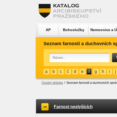
AP
Bohoslužby
Nemocnice a 
Seznam farností a duchovních s
a
b
c
č
d
e
f
g
h
i
j
Úvodní stránka
/
Seznam farností a duchovních sprá
Farnost neslyšících