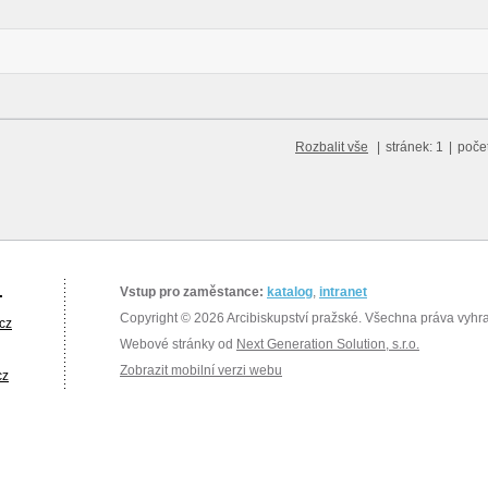
Rozbalit vše
|
stránek: 1
|
poče
.
Vstup pro zaměstance:
katalog
,
intranet
Copyright © 2026 Arcibiskupství pražské. Všechna práva vyhr
cz
Webové stránky od
Next Generation Solution, s.r.o.
Zobrazit mobilní verzi webu
cz