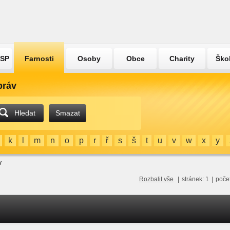
ÚSP
Farnosti
Osoby
Obce
Charity
Ško
práv
Hledat
Smazat
k
l
m
n
o
p
r
ř
s
š
t
u
v
w
x
y
v
Rozbalit vše
|
stránek: 1
|
poče