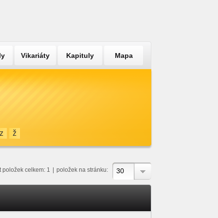
ly
Vikariáty
Kapituly
Mapa
z
ž
t položek celkem: 1
|
položek na stránku:
30