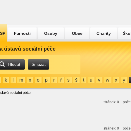
ÚSP
Farnosti
Osoby
Obce
Charity
Ško
a ústavů sociální péče
Hledat
Smazat
k
l
m
n
o
p
r
ř
s
š
t
u
v
w
x
y
stavů sociální péče
stránek: 0
|
poče
stránek: 0
|
poče