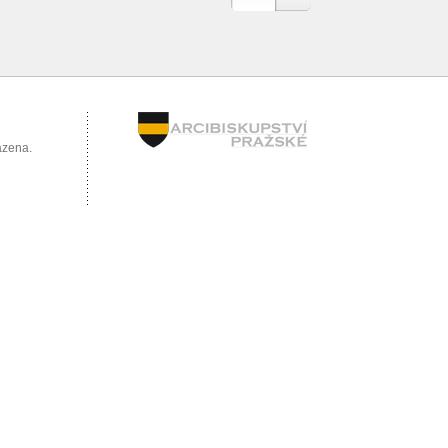
azena.