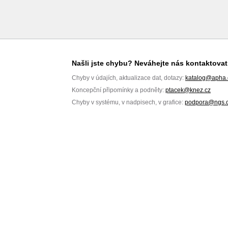
Našli jste chybu? Neváhejte nás kontaktovat
Chyby v údajích, aktualizace dat, dotazy:
katalog@apha.
Koncepční připomínky a podněty:
ptacek@knez.cz
Chyby v systému, v nadpisech, v grafice:
podpora@ngs.