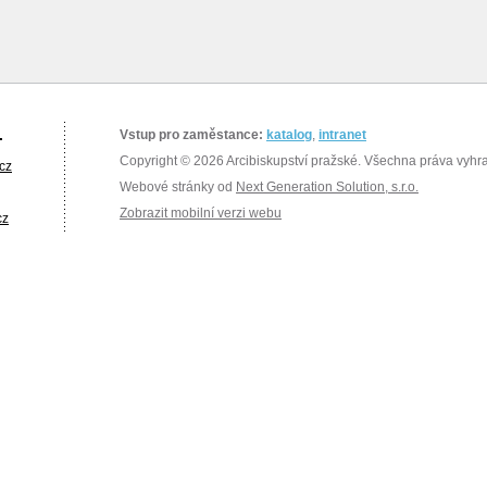
.
Vstup pro zaměstance:
katalog
,
intranet
Copyright © 2026 Arcibiskupství pražské. Všechna práva vyhr
cz
Webové stránky od
Next Generation Solution, s.r.o.
Zobrazit mobilní verzi webu
cz