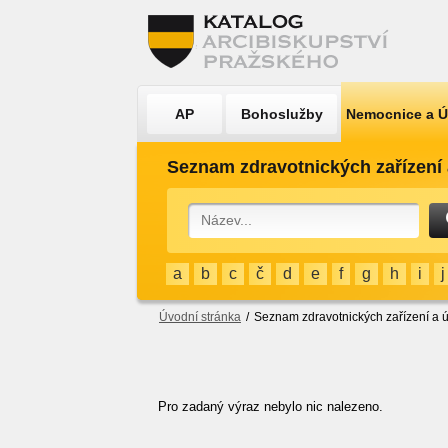
AP
Bohoslužby
Nemocnice a 
Seznam zdravotnických zařízení 
a
b
c
č
d
e
f
g
h
i
j
Úvodní stránka
/
Seznam zdravotnických zařízení a ú
Pro zadaný výraz nebylo nic nalezeno.