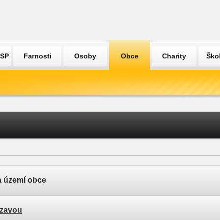
ÚSP
Farnosti
Osoby
Obce
Charity
Ško
a území obce
ázavou