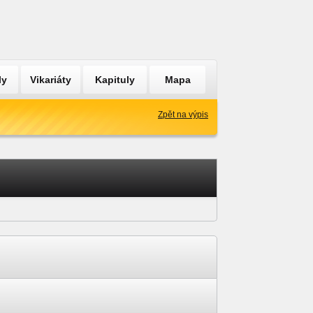
ly
Vikariáty
Kapituly
Mapa
Zpět na výpis