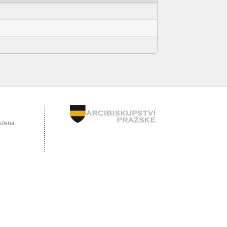
azena.