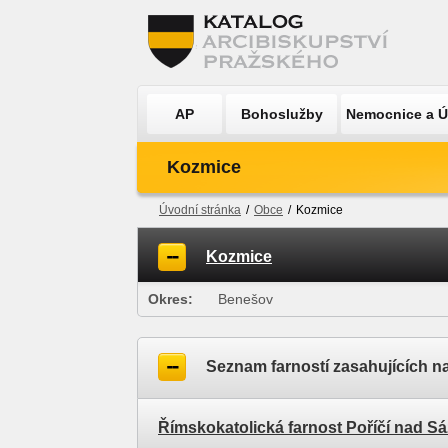
AP
Bohoslužby
Nemocnice a 
Kozmice
Úvodní stránka
/
Obce
/
Kozmice
Kozmice
Okres:
Benešov
Seznam farností zasahujících n
Římskokatolická farnost Poříčí nad S