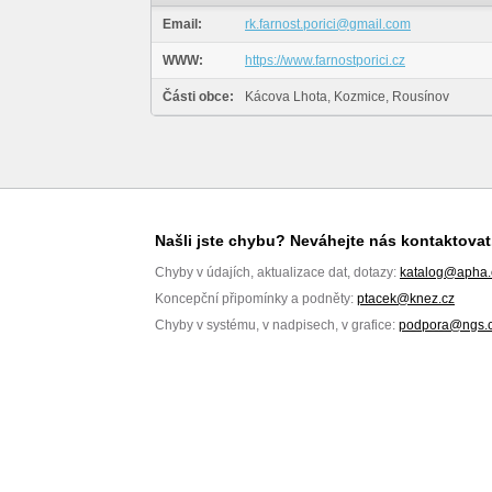
Email:
rk.farnost.porici@gmail.com
WWW:
https://www.farnostporici.cz
Části obce:
Kácova Lhota, Kozmice, Rousínov
Našli jste chybu? Neváhejte nás kontaktovat
Chyby v údajích, aktualizace dat, dotazy:
katalog@apha.
Koncepční připomínky a podněty:
ptacek@knez.cz
Chyby v systému, v nadpisech, v grafice:
podpora@ngs.