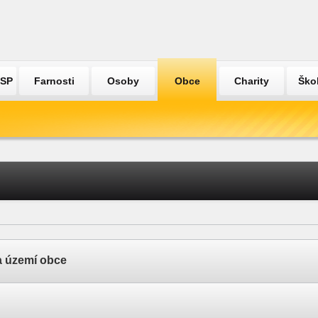
ÚSP
Farnosti
Osoby
Obce
Charity
Ško
a území obce