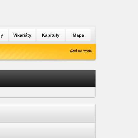
ly
Vikariáty
Kapituly
Mapa
Zpět na výpis