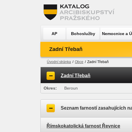
AP
Bohoslužby
Nemocnice a 
Zadní Třebaň
Úvodní stránka
/
Obce
/
Zadní Třebaň
Zadní Třebaň
Okres:
Beroun
Seznam farností zasahujících n
Římskokatolická farnost Řevnice