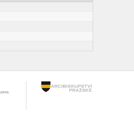
azena.