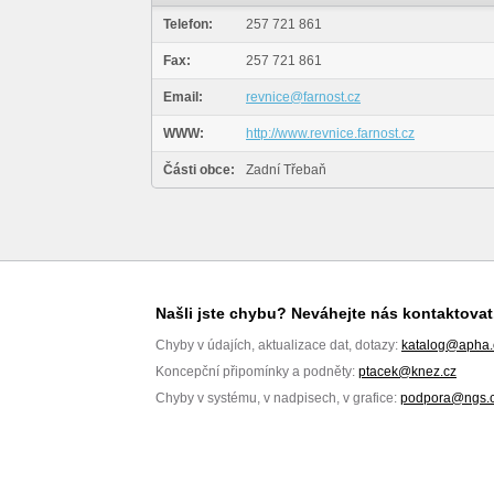
Telefon:
257 721 861
Fax:
257 721 861
Email:
revnice@farnost.cz
WWW:
http://www.revnice.farnost.cz
Části obce:
Zadní Třebaň
Našli jste chybu? Neváhejte nás kontaktovat
Chyby v údajích, aktualizace dat, dotazy:
katalog@apha.
Koncepční připomínky a podněty:
ptacek@knez.cz
Chyby v systému, v nadpisech, v grafice:
podpora@ngs.