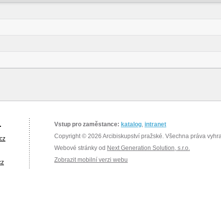
.
Vstup pro zaměstance:
katalog
,
intranet
Copyright © 2026 Arcibiskupství pražské. Všechna práva vyhr
cz
Webové stránky od
Next Generation Solution, s.r.o.
Zobrazit mobilní verzi webu
cz