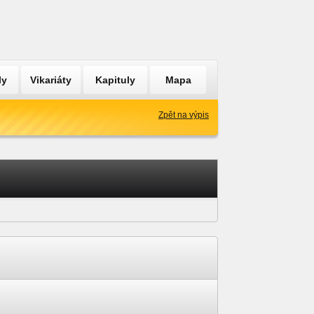
ly
Vikariáty
Kapituly
Mapa
Zpět na výpis