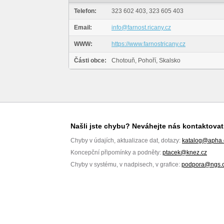
Telefon:
323 602 403, 323 605 403
Email:
info@farnost.ricany.cz
WWW:
https://www.farnostricany.cz
Části obce:
Chotouň, Pohoří, Skalsko
Našli jste chybu? Neváhejte nás kontaktovat
Chyby v údajích, aktualizace dat, dotazy:
katalog@apha.
Koncepční připomínky a podněty:
ptacek@knez.cz
Chyby v systému, v nadpisech, v grafice:
podpora@ngs.