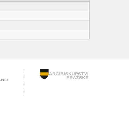
azena.