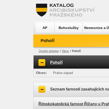
AP
Bohoslužby
Nemocnice a 
Pohoří
Úvodní stránka
/
Obce
/
Pohoří
Pohoří
Okres:
Praha-západ
Seznam farností zasahujících n
Římskokatolická farnost Říčany u Pra