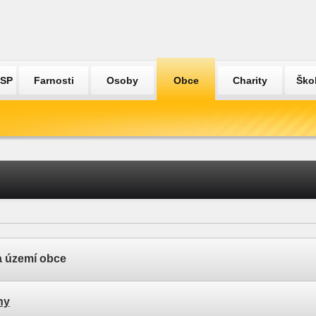
ÚSP
Farnosti
Osoby
Obce
Charity
Ško
a území obce
hy