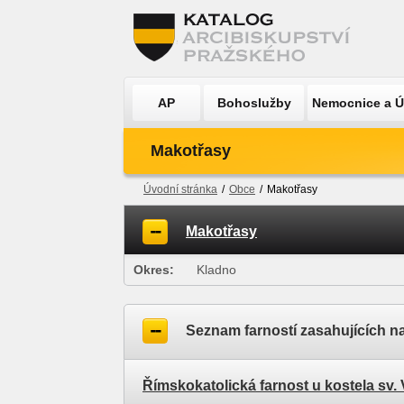
AP
Bohoslužby
Nemocnice a 
Makotřasy
Úvodní stránka
/
Obce
/
Makotřasy
Makotřasy
Okres:
Kladno
Seznam farností zasahujících n
Římskokatolická farnost u kostela sv