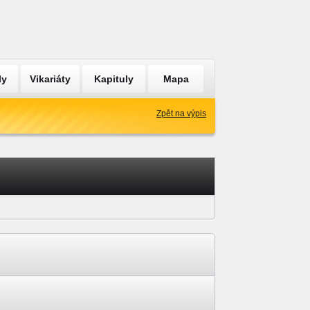
ly
Vikariáty
Kapituly
Mapa
Zpět na výpis