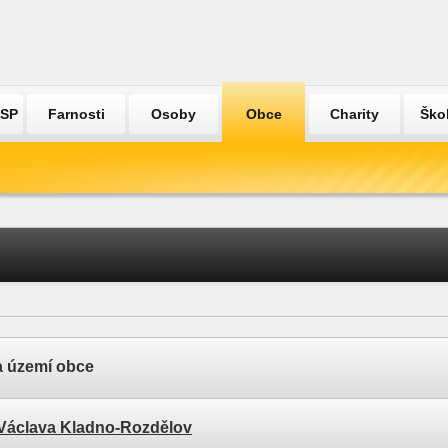
ÚSP
Farnosti
Osoby
Obce
Charity
Ško
a území obce
. Václava Kladno-Rozdělov