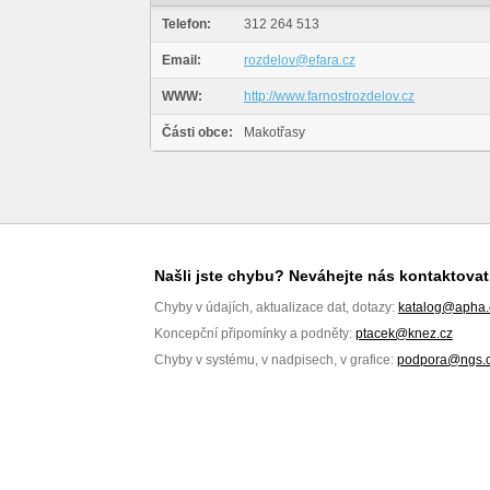
Telefon:
312 264 513
Email:
rozdelov@efara.cz
WWW:
http://www.farnostrozdelov.cz
Části obce:
Makotřasy
Našli jste chybu? Neváhejte nás kontaktovat
Chyby v údajích, aktualizace dat, dotazy:
katalog@apha.
Koncepční připomínky a podněty:
ptacek@knez.cz
Chyby v systému, v nadpisech, v grafice:
podpora@ngs.