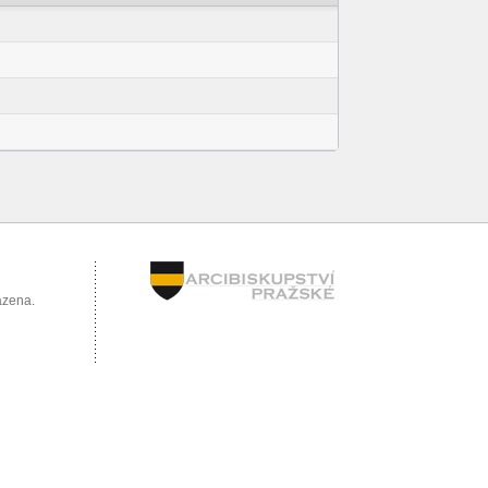
azena.