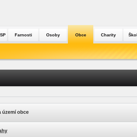
ÚSP
Farnosti
Osoby
Obce
Charity
Ško
a území obce
ahy