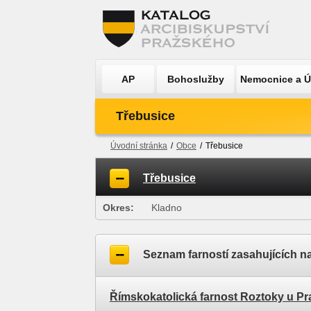
AP
Bohoslužby
Nemocnice a 
Třebusice
Úvodní stránka
/
Obce
/
Třebusice
Třebusice
Okres:
Kladno
Seznam farností zasahujících n
Římskokatolická farnost Roztoky u Pr