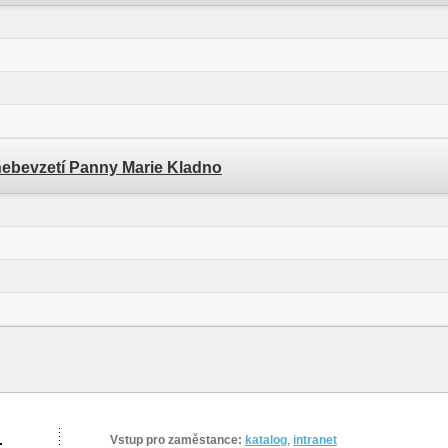
nebevzetí Panny Marie Kladno
.
Vstup pro zaměstance:
katalog
,
intranet