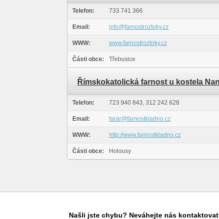
Telefon:
733 741 366
Email:
info@farnostroztoky.cz
WWW:
www.farnostroztoky.cz
Části obce:
Třebusice
Římskokatolická farnost u kostela Na
Telefon:
723 940 843, 312 242 628
Email:
farar@farnostkladno.cz
WWW:
http://www.farnostkladno.cz
Části obce:
Holousy
Našli jste chybu? Neváhejte nás kontaktovat