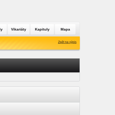
ly
Vikariáty
Kapituly
Mapa
Zpět na výpis