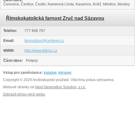
Části obce:
Čenovice, Čentice, Čestín, Kamenná Lhota, Kasanice, Kněž, Milotice, Morány
Římskokatolická farnost Zruč nad Sázavou
Telefon:
777 846 707
Email:
farnostzruc@centrum.cz
WWW:
http://www.rkfzruc.cz
Části obce:
Polipsy
Vstup pro zaměstance:
katalog
,
intranet
Copyright © 2026 Arcibiskupství pražské. Všechna práva vyhrazena.
Webové stránky od
Next Generation Solution, s.r.o.
Zobrazit plnou verzi webu