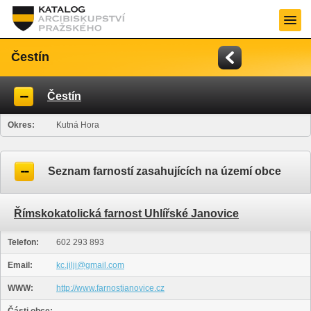
Čestín
Čestín
Okres:
Kutná Hora
Seznam farností zasahujících na území obce
Římskokatolická farnost Uhlířské Janovice
Telefon:
602 293 893
Email:
kc.jilji@gmail.com
WWW:
http://www.farnostjanovice.cz