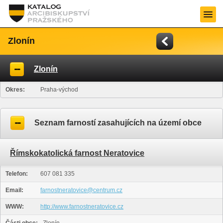
Zlonín
Zlonín
Okres:
Praha-východ
Seznam farností zasahujících na území obce
Římskokatolická farnost Neratovice
Telefon:
607 081 335
Email:
farnostneratovice@centrum.cz
WWW:
http://www.farnostneratovice.cz