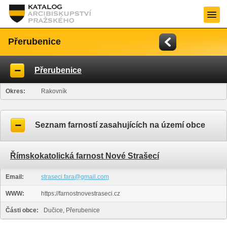
Přerubenice
Přerubenice
Okres:
Rakovník
Seznam farností zasahujících na území obce
Římskokatolická farnost Nové Strašecí
Email:
straseci.fara@gmail.com
WWW:
https://farnostnovestraseci.cz
Části obce:
Dučice, Přerubenice