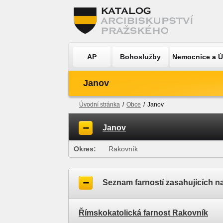
AP
Bohoslužby
Nemocnice a 
Janov
Úvodní stránka
/
Obce
/
Janov
Janov
Okres:
Rakovník
Seznam farností zasahujících n
Římskokatolická farnost Rakovník