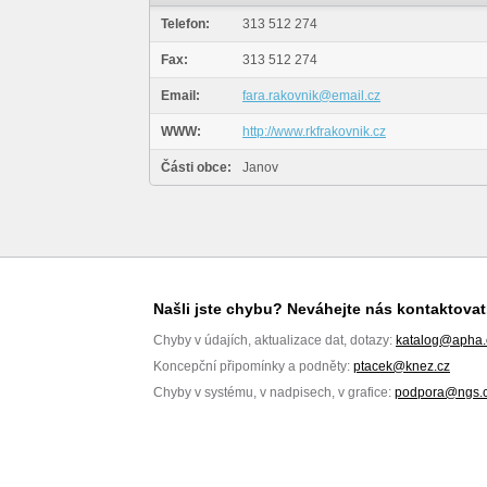
Telefon:
313 512 274
Fax:
313 512 274
Email:
fara.rakovnik@email.cz
WWW:
http://www.rkfrakovnik.cz
Části obce:
Janov
Našli jste chybu? Neváhejte nás kontaktovat
Chyby v údajích, aktualizace dat, dotazy:
katalog@apha.
Koncepční připomínky a podněty:
ptacek@knez.cz
Chyby v systému, v nadpisech, v grafice:
podpora@ngs.