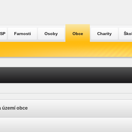
ÚSP
Farnosti
Osoby
Obce
Charity
Ško
a území obce