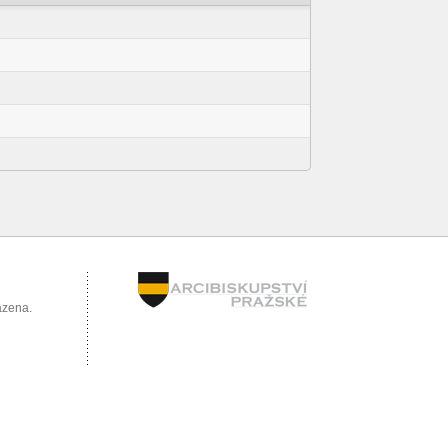
azena.