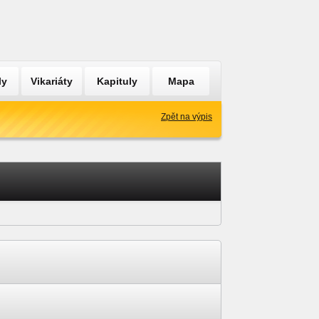
ly
Vikariáty
Kapituly
Mapa
Zpět na výpis