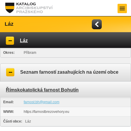
Láz
Láz
Okres:
Příbram
Seznam farností zasahujících na území obce
Římskokatolická farnost Bohutín
Email:
farnost.bh@gmail.com
WWW:
https://farnostbrezovehory.eu
Části obce:
Láz