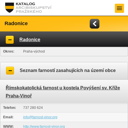
Radonice
Radonice
Okres:
Praha-východ
Seznam farností zasahujících na území obce
Římskokatolická farnost u kostela Povýšení sv. Kříže
Praha-Vinoř
Telefon:
737 280 624
Email:
info@farnost-vinor.org
WWW:
http://www.farnost-vinor.org