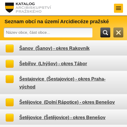
Seznam obcí na území Arcidiecéze pražské
Šanov (Šanov)
- okres Rakovník
Šebířov (Lhýšov)
- okres Tábor
Šestajovice (Šestajovice)
- okres Praha-
východ
Šetějovice (Dolní Rápotice)
- okres Benešov
Šetějovice (Šetějovice)
- okres Benešov