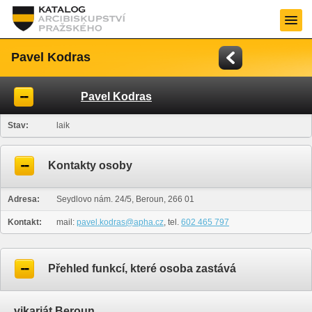
Pavel Kodras
Pavel Kodras
Stav:
laik
Kontakty osoby
Adresa:
Seydlovo nám. 24/5, Beroun, 266 01
Kontakt:
mail:
pavel.kodras@apha.cz
, tel.
602 465 797
Přehled funkcí, které osoba zastává
vikariát Beroun