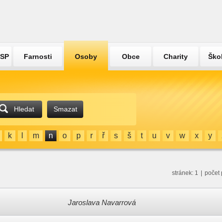
ÚSP
Farnosti
Osoby
Obce
Charity
Ško
Hledat
Smazat
k
l
m
n
o
p
r
ř
s
š
t
u
v
w
x
y
stránek: 1
|
počet 
Jaroslava Navarrová