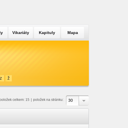
ly
Vikariáty
Kapituly
Mapa
z
ž
položek celkem: 15
|
položek na stránku:
30