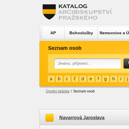
AP
Bohoslužby
Nemocnice a 
Seznam osob
a
b
c
č
d
e
f
g
h
i
j
Úvodní stránka
/
Seznam osob
Navarrová Jaroslava