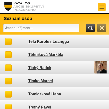
Seznam osob
Tefa Karolus Luangga
Těhníková Markéta
Tichý Radek
Timko Marcel
Tomiczková Hana
Trefný Pavel