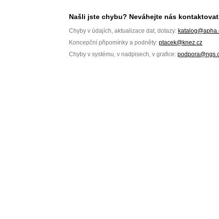
Našli jste chybu? Neváhejte nás kontaktovat
Chyby v údajích, aktualizace dat, dotazy:
katalog@apha.
Koncepční připomínky a podněty:
ptacek@knez.cz
Chyby v systému, v nadpisech, v grafice:
podpora@ngs.