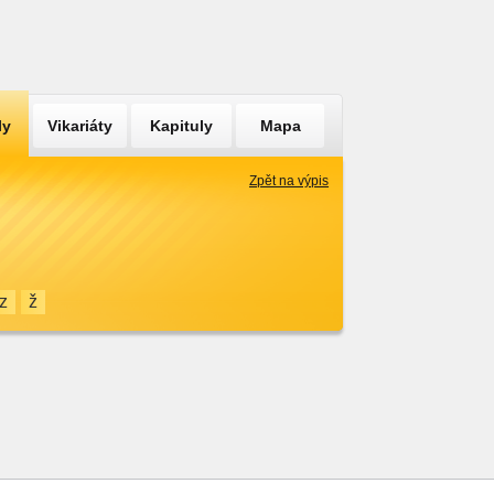
ly
Vikariáty
Kapituly
Mapa
Zpět na výpis
z
ž