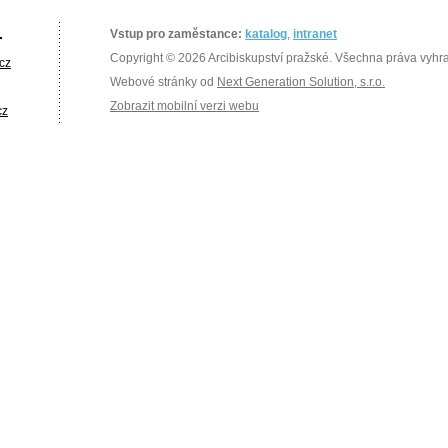
.
Vstup pro zaměstance:
katalog
,
intranet
Copyright © 2026 Arcibiskupství pražské. Všechna práva vyhr
cz
Webové stránky od
Next Generation Solution, s.r.o.
Zobrazit mobilní verzi webu
cz