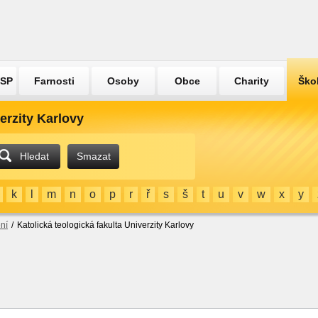
ÚSP
Farnosti
Osoby
Obce
Charity
Ško
erzity Karlovy
Hledat
Smazat
k
l
m
n
o
p
r
ř
s
š
t
u
v
w
x
y
ní
/
Katolická teologická fakulta Univerzity Karlovy