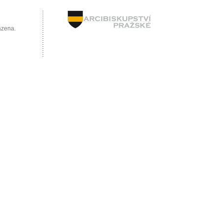
azena.