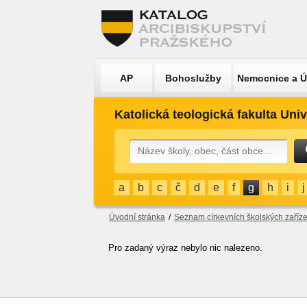
AP
Bohoslužby
Nemocnice a 
Katolická teologická fakulta Univ
a
b
c
č
d
e
f
g
h
i
j
Úvodní stránka
/
Seznam církevních školských zaříze
Pro zadaný výraz nebylo nic nalezeno.