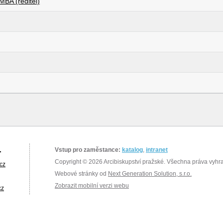
MBA (ředitel)
.
Vstup pro zaměstance:
katalog
,
intranet
Copyright © 2026 Arcibiskupství pražské. Všechna práva vyhr
cz
Webové stránky od
Next Generation Solution, s.r.o.
Zobrazit mobilní verzi webu
cz