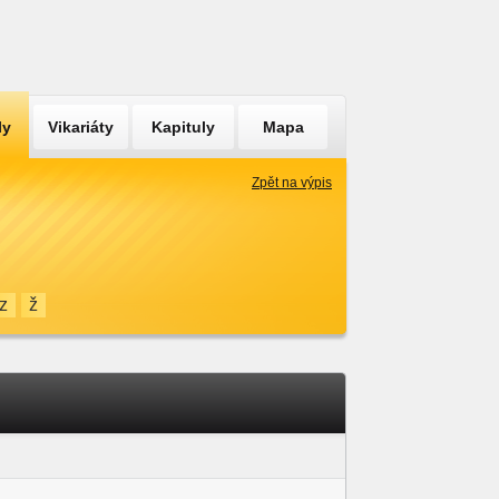
ly
Vikariáty
Kapituly
Mapa
Zpět na výpis
z
ž