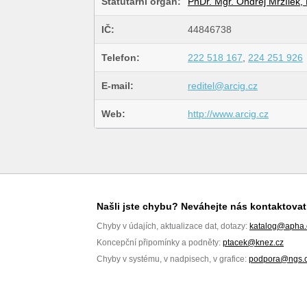
Statutární orgán:
PhDr. Mgr. Ondřej Mrzílek, 
IČ:
44846738
Telefon:
222 518 167
,
224 251 926
E-mail:
reditel@arcig.cz
Web:
http://www.arcig.cz
Našli jste chybu? Neváhejte nás kontaktovat
Chyby v údajích, aktualizace dat, dotazy:
katalog@apha.
Koncepční připomínky a podněty:
ptacek@knez.cz
Chyby v systému, v nadpisech, v grafice:
podpora@ngs.