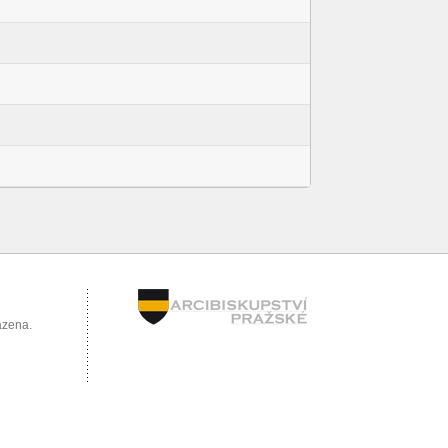
azena.