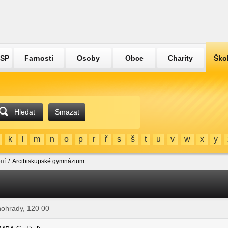
ÚSP
Farnosti
Osoby
Obce
Charity
Ško
Hledat
Smazat
k
l
m
n
o
p
r
ř
s
š
t
u
v
w
x
y
ní
/
Arcibiskupské gymnázium
nohrady, 120 00