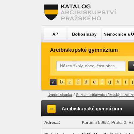
AP
Bohoslužby
Nemocnice a 
Arcibiskupské gymnázium
a
b
c
č
d
e
f
g
h
i
j
Úvodní stránka
/
Seznam církevních školských zaříze
Arcibiskupské gymnázium
Adresa:
Korunní 586/2, Praha 2, Vi