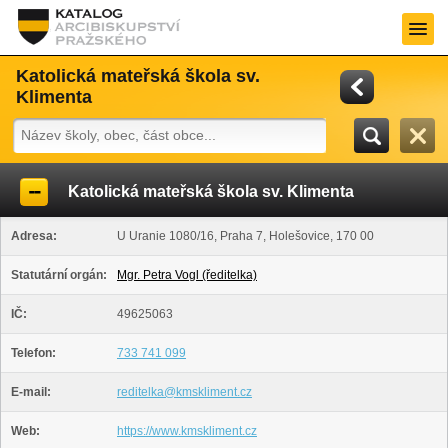
Katolická mateřská škola sv.
Klimenta
Katolická mateřská škola sv. Klimenta
Adresa:
U Uranie 1080/16, Praha 7, Holešovice, 170 00
Statutární orgán:
Mgr. Petra Vogl (ředitelka)
IČ:
49625063
Telefon:
733 741 099
E-mail:
reditelka@kmskliment.cz
Web:
https://www.kmskliment.cz