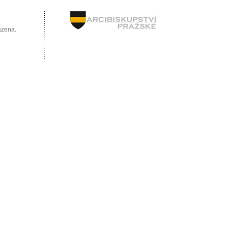
azena.