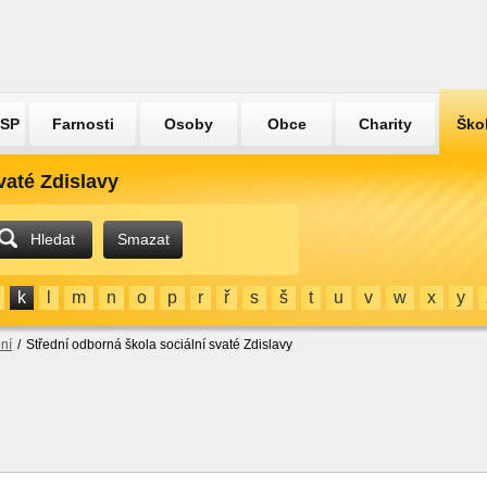
ÚSP
Farnosti
Osoby
Obce
Charity
Ško
vaté Zdislavy
Hledat
Smazat
k
l
m
n
o
p
r
ř
s
š
t
u
v
w
x
y
ní
/
Střední odborná škola sociální svaté Zdislavy