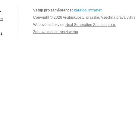
.
Vstup pro zaměstance:
katalog
,
intranet
Copyright © 2026 Arcibiskupství pražské. Všechna práva vyhr
cz
Webové stránky od
Next Generation Solution, s.r.o.
Zobrazit mobilní verzi webu
cz