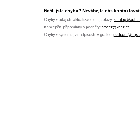
Našli jste chybu? Neváhejte nás kontaktovat
Chyby v údajích, aktualizace dat, dotazy:
katalog@apha.
Koncepční připomínky a podněty:
ptacek@knez.cz
Chyby v systému, v nadpisech, v grafice:
podpora@ngs.