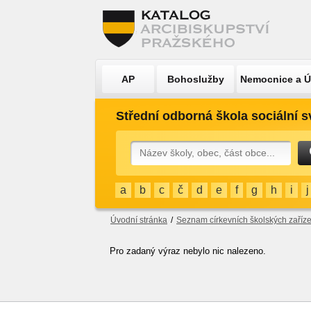
AP
Bohoslužby
Nemocnice a 
Střední odborná škola sociální s
a
b
c
č
d
e
f
g
h
i
j
Úvodní stránka
/
Seznam církevních školských zaříze
Pro zadaný výraz nebylo nic nalezeno.