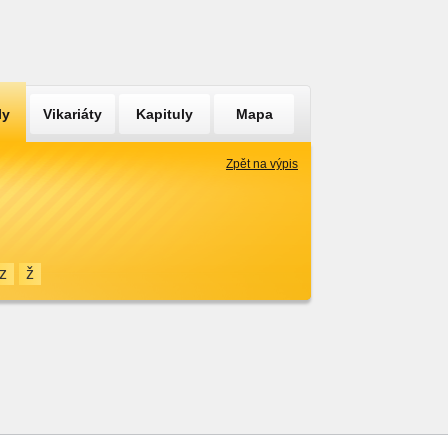
ly
Vikariáty
Kapituly
Mapa
Zpět na výpis
z
ž