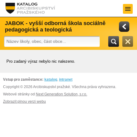
JABOK - vyšší odborná škola sociálně
pedagogická a teologická
Pro zadaný výraz nebylo nic nalezeno.
Vstup pro zaměstance:
katalog
,
intranet
Copyright © 2026 Arcibiskupství pražské. Všechna práva vyhrazena.
Webové stránky od
Next Generation Solution, s.r.o.
Zobrazit plnou verzi webu