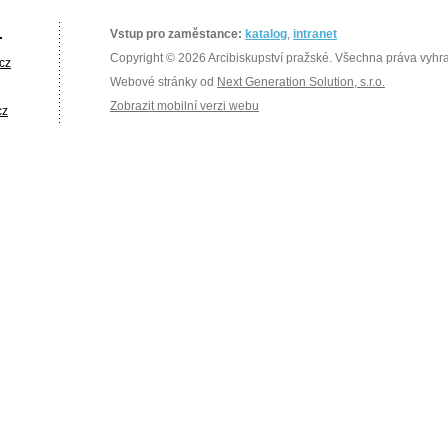
.
Vstup pro zaměstance:
katalog
,
intranet
Copyright © 2026 Arcibiskupství pražské. Všechna práva vyhr
cz
Webové stránky od
Next Generation Solution, s.r.o.
Zobrazit mobilní verzi webu
cz