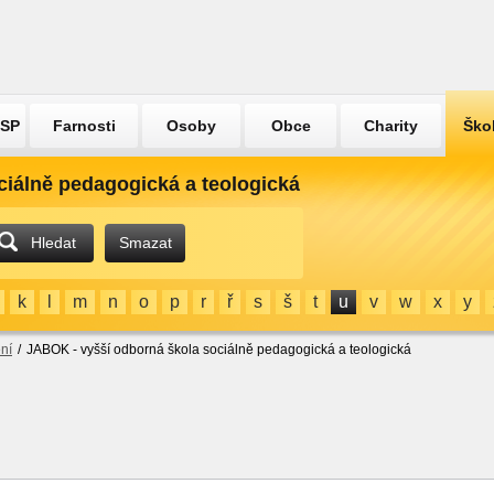
ÚSP
Farnosti
Osoby
Obce
Charity
Ško
ciálně pedagogická a teologická
Hledat
Smazat
k
l
m
n
o
p
r
ř
s
š
t
u
v
w
x
y
ní
/
JABOK - vyšší odborná škola sociálně pedagogická a teologická