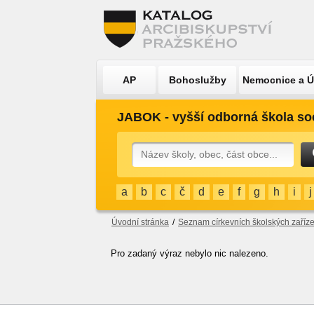
AP
Bohoslužby
Nemocnice a 
JABOK - vyšší odborná škola so
a
b
c
č
d
e
f
g
h
i
j
Úvodní stránka
/
Seznam církevních školských zaříze
Pro zadaný výraz nebylo nic nalezeno.