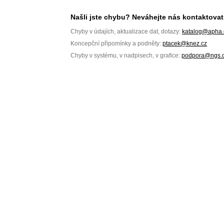
Našli jste chybu? Neváhejte nás kontaktovat
Chyby v údajích, aktualizace dat, dotazy:
katalog@apha.
Koncepční připomínky a podněty:
ptacek@knez.cz
Chyby v systému, v nadpisech, v grafice:
podpora@ngs.