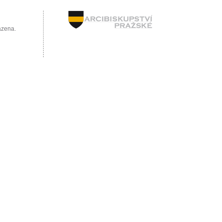
azena.