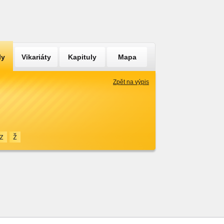
ly
Vikariáty
Kapituly
Mapa
Zpět na výpis
z
ž