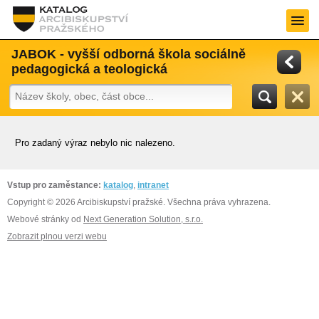
JABOK - vyšší odborná škola sociálně
pedagogická a teologická
Pro zadaný výraz nebylo nic nalezeno.
Vstup pro zaměstance:
katalog
,
intranet
Copyright © 2026 Arcibiskupství pražské. Všechna práva vyhrazena.
Webové stránky od
Next Generation Solution, s.r.o.
Zobrazit plnou verzi webu