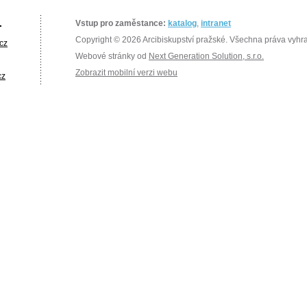
.
Vstup pro zaměstance:
katalog
,
intranet
Copyright © 2026 Arcibiskupství pražské. Všechna práva vyhr
cz
Webové stránky od
Next Generation Solution, s.r.o.
Zobrazit mobilní verzi webu
cz