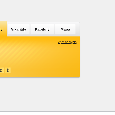
ly
Vikariáty
Kapituly
Mapa
Zpět na výpis
z
ž