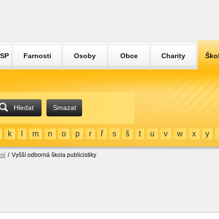
ÚSP
Farnosti
Osoby
Obce
Charity
Ško
Hledat
Smazat
k
l
m
n
o
p
r
ř
s
š
t
u
v
w
x
y
ní
/
Vyšší odborná škola publicistiky