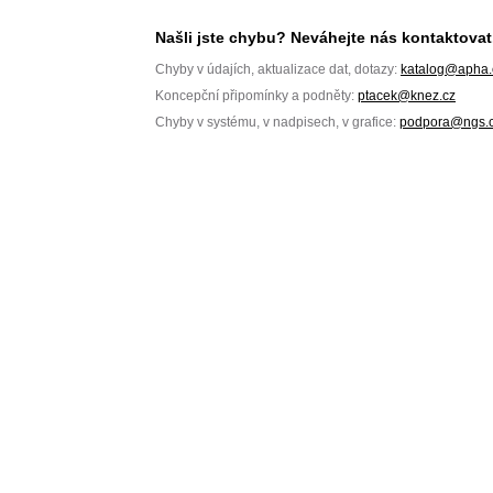
Našli jste chybu? Neváhejte nás kontaktovat
Chyby v údajích, aktualizace dat, dotazy:
katalog@apha.
Koncepční připomínky a podněty:
ptacek@knez.cz
Chyby v systému, v nadpisech, v grafice:
podpora@ngs.