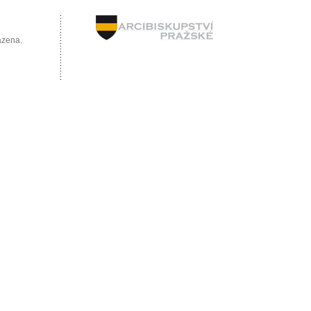
azena.