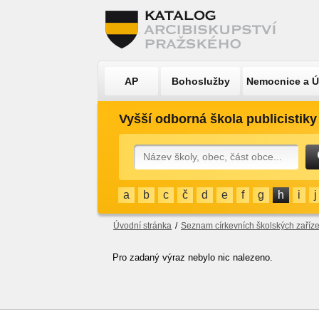
AP
Bohoslužby
Nemocnice a 
Vyšší odborná škola publicistiky
a
b
c
č
d
e
f
g
h
i
j
Úvodní stránka
/
Seznam církevních školských zaříze
Pro zadaný výraz nebylo nic nalezeno.