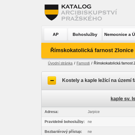
AP
Bohoslužby
Nemocnice a 
Římskokatolická farnost Zlonice
Úvodní stránka
/
Farnosti
/
Římskokatolická farnost 
Kostely a kaple ležící na území f
«
<
1
2
»
kaple sv. I
Adresa:
Jarpice
Pravidelné bohoslužby:
ne
Bezbariérový přístup:
ne