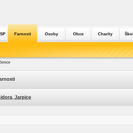
ÚSP
Farnosti
Osoby
Obce
Charity
Ško
Zlonice
arnosti
sidora, Jarpice