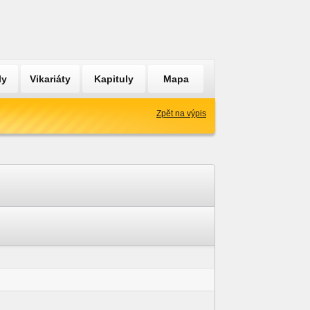
ly
Vikariáty
Kapituly
Mapa
Zpět na výpis