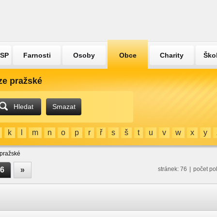
ÚSP
Farnosti
Osoby
Obce
Charity
Ško
ze pražské
Hledat
Smazat
k
l
m
n
o
p
r
ř
s
š
t
u
v
w
x
y
 pražské
6
»
stránek: 76
|
počet po