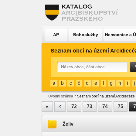
AP
Bohoslužby
Nemocnice a 
Seznam obcí na území Arcidiecé
a
b
c
č
d
e
f
g
h
i
j
Úvodní stránka
/
Seznam obcí na území Arcidiecéze
«
<
72
73
74
75
7
Želiv