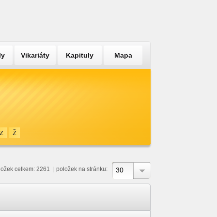
ly
Vikariáty
Kapituly
Mapa
z
ž
ložek celkem: 2261
|
položek na stránku:
30